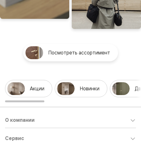
Посмотреть ассортимент
Акции
Новинки
Дв
О компании
Сервис