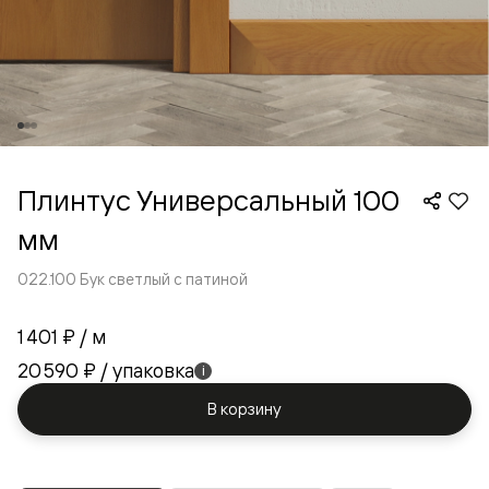
Плинтус Универсальный 100
мм
022.100 Бук светлый с патиной
1 401 ₽
/ м
20 590 ₽
/ упаковка
i
В корзину