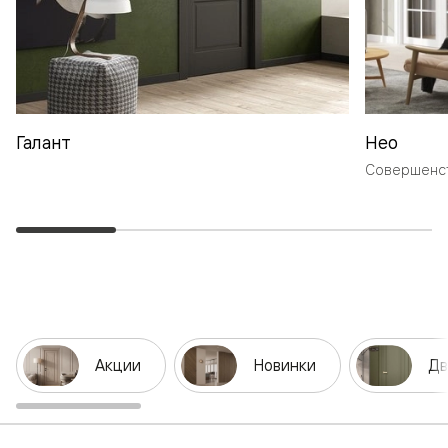
Галант
Нео
Совершенст
Акции
Новинки
Дв