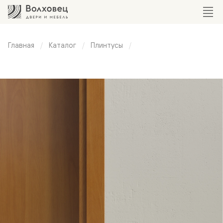
Главная
Каталог
Плинтусы
Универсальный
плинтус 100
мм