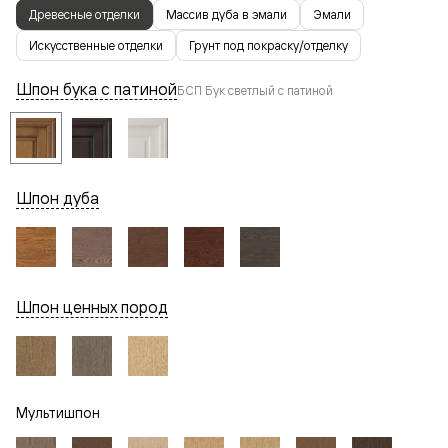
Древесные отделки
Массив дуба в эмали
Эмали
Искусственные отделки
Грунт под покраску/отделку
Шпон бука с патиной
БСП Бук светлый с патиной
Шпон дуба
Шпон ценных пород
Мультишпон