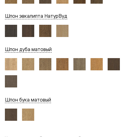
Шпон эвкалипта НатурВуд
Шпон дуба матовый
Шпон бука матовый