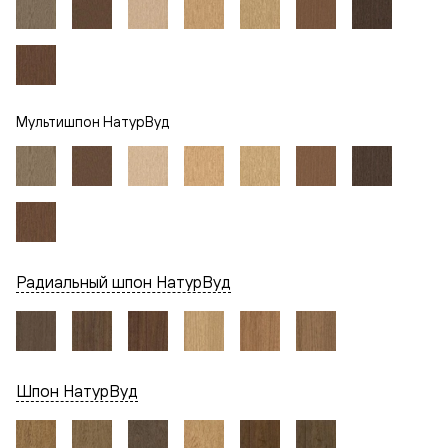
Мультишпон НатурВуд
Радиальный шпон НатурВуд
Шпон НатурВуд