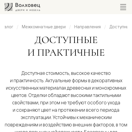
аталог
Межкомнатные двери
Направления
Доступные 
тупные
ДОСТУПНЫЕ
и
И ПРАКТИЧНЫЕ
ктичные
Доступная стоимость, высокое качество
и практичность. Актуальные формы в декоративных
искусственных материалах древесных и монохромных
цветов. Отделки обладают высокими тактильными
свойствами, при этом не требуют особого ухода
и сохраняют цвет на протяжении всего периода
эксплуатации. Устойчивы к механическим
повреждениям и воздействию внешних факторов, в том
числе повышенной влажности. Безопасны для