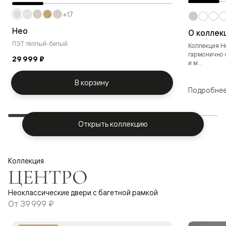
+17
Нео
О коллек
ПЭТ тёплый-белый
Коллекция Не
гармонично 
29 999 ₽
и м...
В корзину
Подробне
Открыть коллекцию
Коллекция
ЦЕНТРО
Неоклассические двери с багетной рамкой
От
39 999 ₽