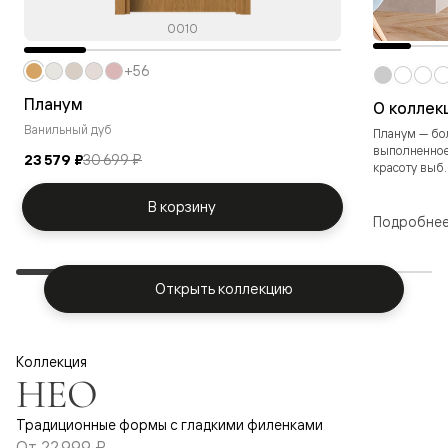
0010
+56
Планум
О коллек
Ванильный дуб
Планум — бо
выполненное
23 579 ₽
30 699 ₽
красоту выб..
В корзину
Подробне
Открыть коллекцию
Коллекция
НЕО
Традиционные формы с гладкими филенками
От
22 999 ₽