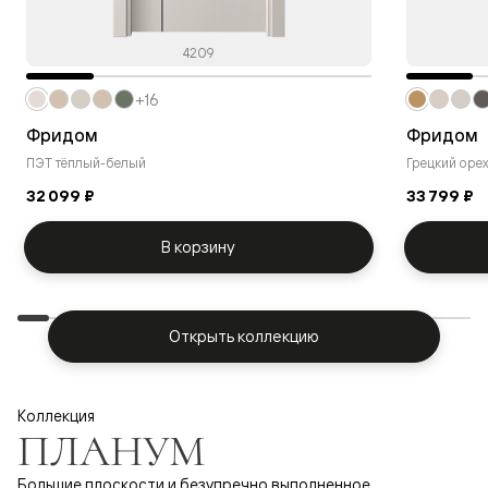
4209
+16
Фридом
Фридом
ПЭТ тёплый-белый
Грецкий оре
32 099 ₽
33 799 ₽
В корзину
Открыть коллекцию
Коллекция
ПЛАНУМ
Большие плоскости и безупречно выполненное